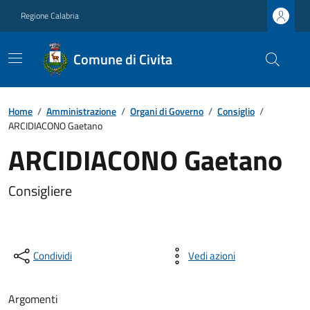
Regione Calabria
Comune di Civita
Home
/
Amministrazione
/
Organi di Governo
/
Consiglio
/
ARCIDIACONO Gaetano
ARCIDIACONO Gaetano
Consigliere
Condividi
Vedi azioni
Argomenti