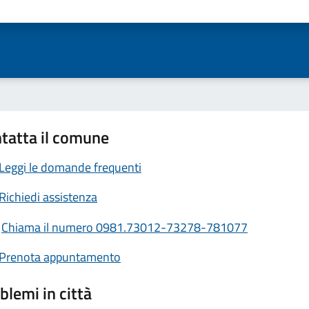
ta 1 stelle su 5
Valuta 2 stelle su 5
Valuta 3 stelle su 5
Valuta 4 stelle su 5
Valuta 5 stelle su 5
tatta il comune
Leggi le domande frequenti
Richiedi assistenza
Chiama il numero 0981.73012-73278-781077
Prenota appuntamento
blemi in città