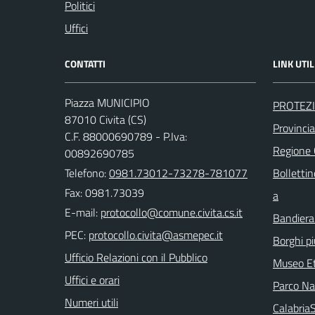
Politici
Uffici
CONTATTI
LINK UTIL
Piazza MUNICIPIO
PROTEZI
87010 Civita (CS)
Provinci
C.F. 88000690789 - P.Iva:
Regione
00892690785
Telefono:
0981.73012-73278-781077
Bollettin
Fax: 0981.73039
a
E-mail:
Bandiera
PEC:
Borghi più
Ufficio Relazioni con il Pubblico
Museo Et
Uffici e orari
Parco Naz
Numeri utili
Calabri