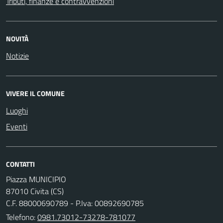
Tributi, finanze e contravvenzioni
NOVITÀ
Notizie
VIVERE IL COMUNE
Luoghi
Eventi
CONTATTI
Piazza MUNICIPIO
87010 Civita (CS)
C.F. 88000690789 - P.Iva: 00892690785
Telefono:
0981.73012-73278-781077