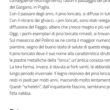
conseguente restringimento, favorì il passaggio del pino
del Gargano, in Puglia.
Con il passare degli anni, il pino loricato, si diffuse in tu
Con il ritirarsi dei ghiacci, i pini loricati, sono stati rel
diffusione del Faggio, albero che cresce meglio e più ve
Oggi, i pochi esemplari di pino loricato rimasti, si trova
Sul massiccio del Pollino se ne conta il maggior numero
piantine, segno del buono stato di salute di questo ele
Il pino loricato deve il suo nome alla caratteristica strut
le piastre metalliche della "lorica", un'antica corazza r
La loro forma, invece, è dovuta ai forti venti, le abbond
lungo periodo invernale. Il legno resinoso del pino lorica
resti in piedi per molti anni, marcendo molto lentament
Questi "scheletri", dall'inquietante fascino, sembrano 
fitta nebbia.