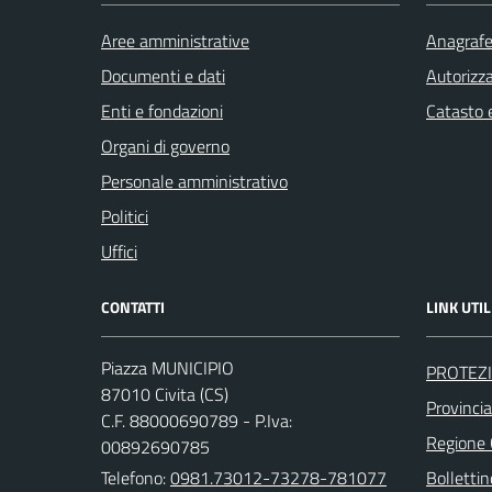
Aree amministrative
Anagrafe 
Documenti e dati
Autorizza
Enti e fondazioni
Catasto e
Organi di governo
Personale amministrativo
Politici
Uffici
CONTATTI
LINK UTIL
Piazza MUNICIPIO
PROTEZI
87010 Civita (CS)
Provinci
C.F. 88000690789 - P.Iva:
Regione
00892690785
Telefono:
0981.73012-73278-781077
Bollettin