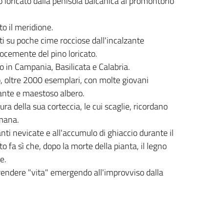
 loricato dalla penisola balcanica al promontorio
tto il meridione.
egati su poche cime rocciose dall'incalzante
locemente del pino loricato.
no in Campania, Basilicata e Calabria.
, oltre 2000 esemplari, con molte giovani
gante e maestoso albero.
tura della sua corteccia, le cui scaglie, ricordano
omana.
anti nevicate e all'accumulo di ghiaccio durante il
to fa sì che, dopo la morte della pianta, il legno
e.
prendere "vita" emergendo all'improvviso dalla