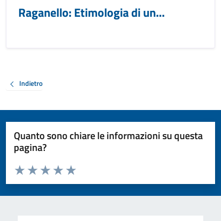
Raganello: Etimologia di un...
Indietro
Quanto sono chiare le informazioni su questa
pagina?
Valuta da 1 a 5 stelle la pagina
Valuta 1 stelle su 5
Valuta 2 stelle su 5
Valuta 3 stelle su 5
Valuta 4 stelle su 5
Valuta 5 stelle su 5