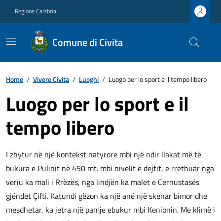
Regione Calabria
Comune di Civita
Home
/
Vivere Civita
/
Luoghi
/
Luogo per lo sport e il tempo libero
Luogo per lo sport e il
tempo libero
I zhytur në një kontekst natyrore mbi një ndir llakat më të
bukura e Pulinit në 450 mt. mbi nivelit e dejtit, e rrethuar nga
veriu ka mali i Rrëzës, nga lindjën ka malet e Cernustasës
gjëndet Çifti. Katundi gëzon ka një anë një skenar bimor dhe
mesdhetar, ka jetra një pamje ebukur mbi Kenionin. Me klimë i