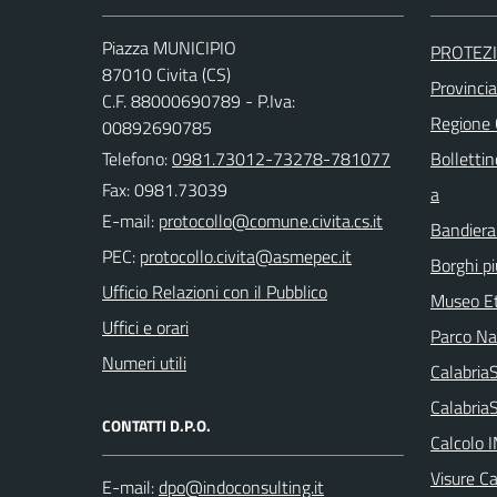
Piazza MUNICIPIO
PROTEZI
87010 Civita (CS)
Provinci
C.F. 88000690789 - P.Iva:
Regione
00892690785
Telefono:
0981.73012-73278-781077
Bollettin
Fax: 0981.73039
a
E-mail:
Bandiera
PEC:
Borghi più
Ufficio Relazioni con il Pubblico
Museo Et
Uffici e orari
Parco Naz
Numeri utili
Calabri
Calabria
CONTATTI D.P.O.
Calcolo 
Visure C
E-mail: