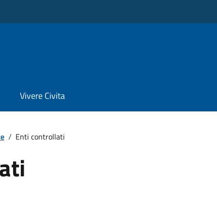
Vivere Civita
te
/
Enti controllati
ati