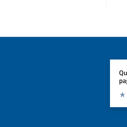
Qu
pa
Valut
Valu