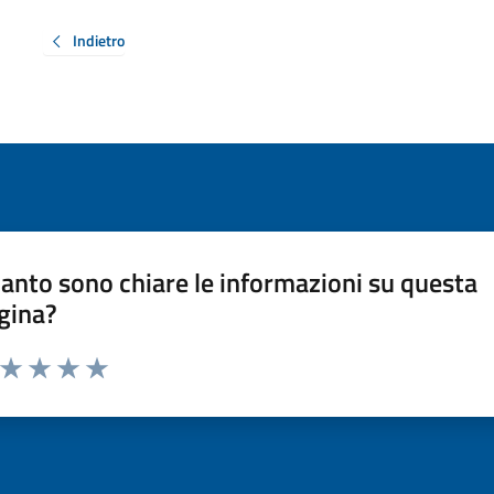
Indietro
anto sono chiare le informazioni su questa
gina?
a da 1 a 5 stelle la pagina
ta 1 stelle su 5
Valuta 2 stelle su 5
Valuta 3 stelle su 5
Valuta 4 stelle su 5
Valuta 5 stelle su 5