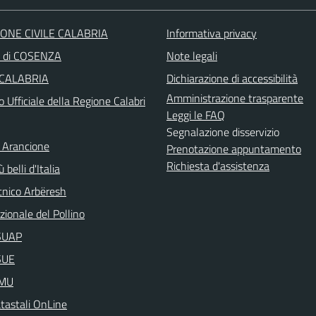
ONE CIVILE CALABRIA
Informativa privacy
a di COSENZA
Note legali
 CALABRIA
Dichiarazione di accessibilità
Amministrazione trasparente
o Ufficiale della Regione Calabri
Leggi le FAQ
Segnalazione disservizio
 Arancione
Prenotazione appuntamento
Richiesta d'assistenza
 belli d'Italia
nico Arbëresh
ionale del Pollino
aSUAP
SUE
IMU
atastali OnLine