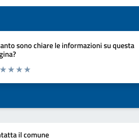
anto sono chiare le informazioni su questa
gina?
a da 1 a 5 stelle la pagina
ta 1 stelle su 5
Valuta 2 stelle su 5
Valuta 3 stelle su 5
Valuta 4 stelle su 5
Valuta 5 stelle su 5
tatta il comune