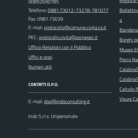
Regione
00892690785
Telefono:
0981.73012-73278-781077
Bollettin
Fax: 0981.73039
a
E-mail:
Bandiera
PEC:
Borghi più
Ufficio Relazioni con il Pubblico
Museo Et
Uffici e orari
Parco Naz
Numeri utili
Calabri
Calabria
CONTATTI D.P.O.
Calcolo 
Visure C
E-mail:
Indo S.r.l.s. Unipersonale