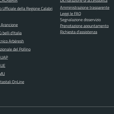
 CALABRIA
Dichiarazione di accessibilità
Amministrazione trasparente
o Ufficiale della Regione Calabri
Leggi le FAQ
Segnalazione disservizio
 Arancione
Prenotazione appuntamento
Richiesta d'assistenza
 belli d'Italia
nico Arbëresh
ionale del Pollino
aSUAP
SUE
IMU
atastali OnLine