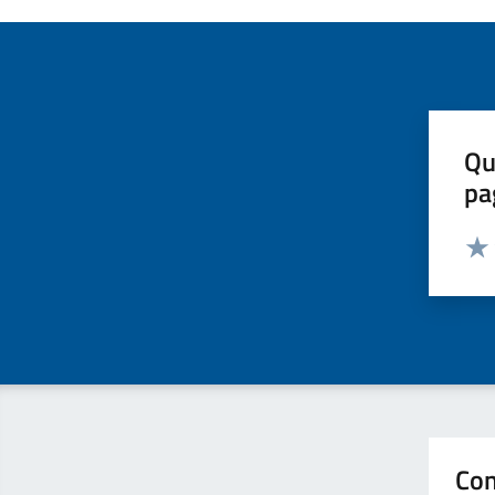
Qu
pa
Valut
Valu
Con