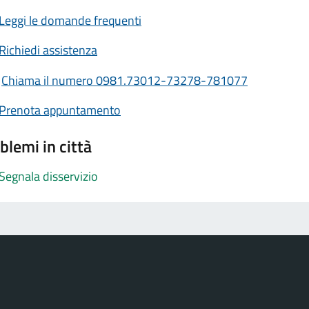
Leggi le domande frequenti
Richiedi assistenza
Chiama il numero 0981.73012-73278-781077
Prenota appuntamento
blemi in città
Segnala disservizio