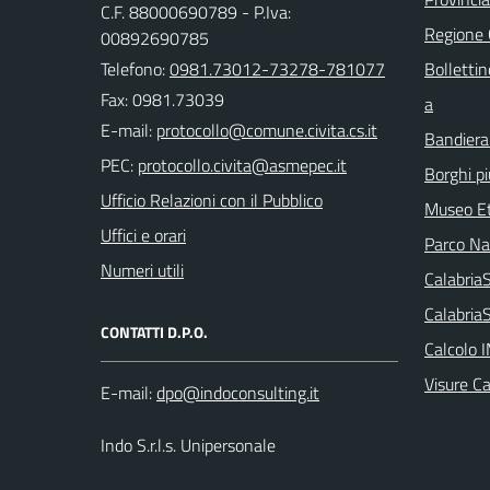
C.F. 88000690789 - P.Iva:
Regione
00892690785
Telefono:
0981.73012-73278-781077
Bollettin
Fax: 0981.73039
a
E-mail:
Bandiera
PEC:
Borghi più
Ufficio Relazioni con il Pubblico
Museo Et
Uffici e orari
Parco Naz
Numeri utili
Calabri
Calabria
CONTATTI D.P.O.
Calcolo 
Visure C
E-mail:
Indo S.r.l.s. Unipersonale