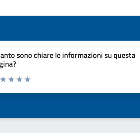
anto sono chiare le informazioni su questa
gina?
a da 1 a 5 stelle la pagina
ta 1 stelle su 5
Valuta 2 stelle su 5
Valuta 3 stelle su 5
Valuta 4 stelle su 5
Valuta 5 stelle su 5