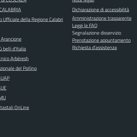
 CALABRIA
Dichiarazione di accessibilità
Amministrazione trasparente
o Ufficiale della Regione Calabri
Leggi le FAQ
Segnalazione disservizio
 Arancione
Prenotazione appuntamento
Richiesta d'assistenza
 belli d'Italia
nico Arbëresh
ionale del Pollino
aSUAP
SUE
IMU
atastali OnLine