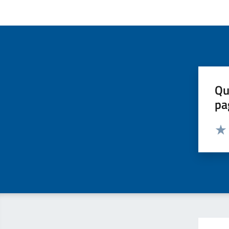
Qu
pa
Valut
Valu