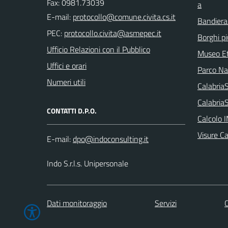
Fax: 0981.73039
a
E-mail:
Bandiera
PEC:
Borghi più
Ufficio Relazioni con il Pubblico
Museo Et
Uffici e orari
Parco Naz
Numeri utili
Calabri
Calabria
CONTATTI D.P.O.
Calcolo 
Visure C
E-mail:
Indo S.r.l.s. Unipersonale
Dati monitoraggio
Servizi
C