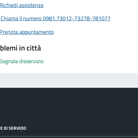
Richiedi assistenza
Chiama il numero 0981.73012-73278-781077
Prenota appuntamento
blemi in città
Segnala disservizio
E DI SERVIZIO