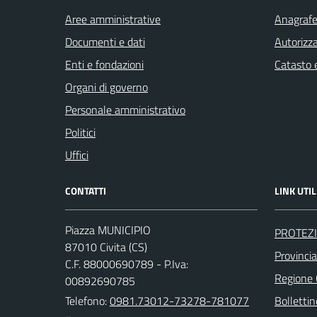
Aree amministrative
Anagrafe 
Documenti e dati
Autorizza
Enti e fondazioni
Catasto e
Organi di governo
Personale amministrativo
Politici
Uffici
CONTATTI
LINK UTIL
Piazza MUNICIPIO
PROTEZI
87010 Civita (CS)
Provinci
C.F. 88000690789 - P.Iva:
Regione
00892690785
Telefono:
0981.73012-73278-781077
Bollettin