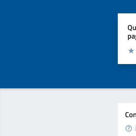
Qu
pa
Valut
Valu
Con