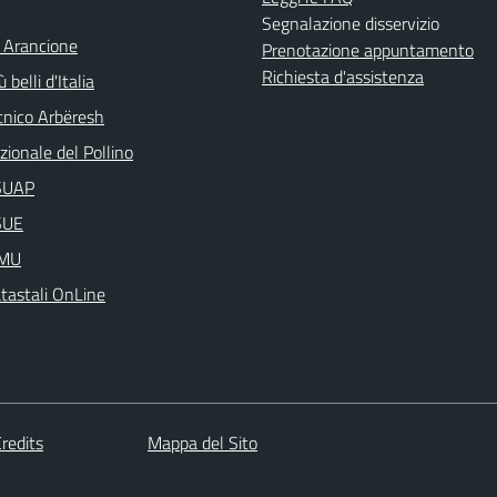
Segnalazione disservizio
 Arancione
Prenotazione appuntamento
Richiesta d'assistenza
 belli d'Italia
nico Arbëresh
ionale del Pollino
aSUAP
SUE
IMU
atastali OnLine
redits
Mappa del Sito