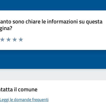
anto sono chiare le informazioni su questa
gina?
a da 1 a 5 stelle la pagina
ta 1 stelle su 5
Valuta 2 stelle su 5
Valuta 3 stelle su 5
Valuta 4 stelle su 5
Valuta 5 stelle su 5
tatta il comune
Leggi le domande frequenti