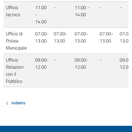
Ufficio
11.00
-
11.00 -
-
-
tecnico
-
14.00
14.00
Ufficio di
07.00-
07.00-
07.00-
07.00-
07.00
Polizia
13.00
13.00
13.00
13.00
13.00
Municipale
Ufficio
09.00-
-
09.00-
-
09.00
Relazioni
12.00
12.00
12.00
con il
Pubblico
Indietro