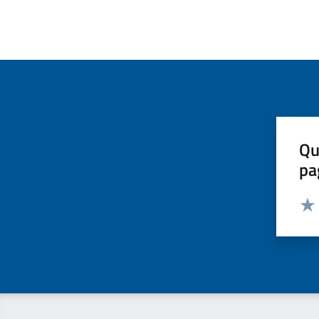
Qu
pa
Valut
Valu