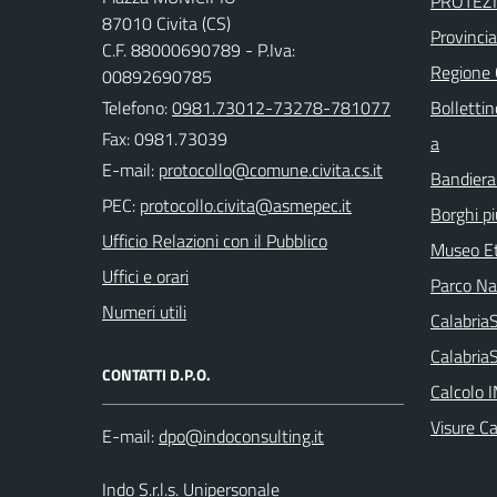
PROTEZI
87010 Civita (CS)
Provinci
C.F. 88000690789 - P.Iva:
Regione
00892690785
Telefono:
0981.73012-73278-781077
Bollettin
Fax: 0981.73039
a
E-mail:
Bandiera
PEC:
Borghi più
Ufficio Relazioni con il Pubblico
Museo Et
Uffici e orari
Parco Naz
Numeri utili
Calabri
Calabria
CONTATTI D.P.O.
Calcolo 
Visure C
E-mail:
Indo S.r.l.s. Unipersonale