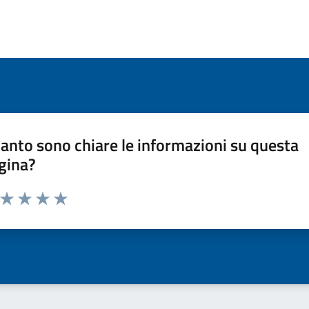
anto sono chiare le informazioni su questa
gina?
a da 1 a 5 stelle la pagina
ta 1 stelle su 5
Valuta 2 stelle su 5
Valuta 3 stelle su 5
Valuta 4 stelle su 5
Valuta 5 stelle su 5