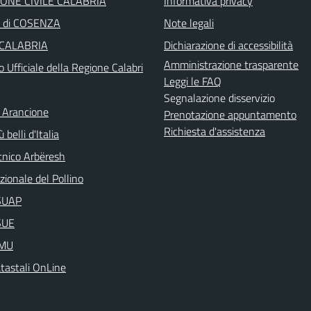
ONE CIVILE CALABRIA
Informativa privacy
a di COSENZA
Note legali
 CALABRIA
Dichiarazione di accessibilità
Amministrazione trasparente
o Ufficiale della Regione Calabri
Leggi le FAQ
Segnalazione disservizio
 Arancione
Prenotazione appuntamento
Richiesta d'assistenza
 belli d'Italia
nico Arbëresh
ionale del Pollino
aSUAP
SUE
IMU
atastali OnLine