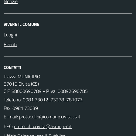
Notizie
VIVERE IL COMUNE
Luoghi
Eventi
CONTATTI
Piazza MUNICIPIO
87010 Civita (CS)
C.F. 88000690789 - P.Iva: 00892690785
Telefono:
0981.73012-73278-781077
Fax: 0981.73039
E-mail:
PEC:
Ufficio Relazioni con il Pubblico