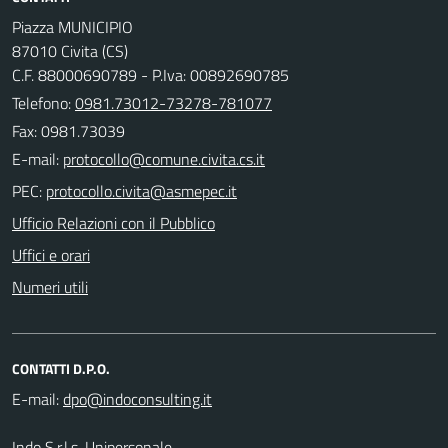
Piazza MUNICIPIO
87010 Civita (CS)
C.F. 88000690789 - P.Iva: 00892690785
Telefono:
0981.73012-73278-781077
Fax: 0981.73039
E-mail:
PEC:
Ufficio Relazioni con il Pubblico
Uffici e orari
Numeri utili
CONTATTI D.P.O.
E-mail:
Indo S.r.l.s. Unipersonale