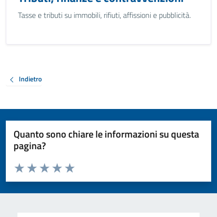
Tasse e tributi su immobili, rifiuti, affissioni e pubblicità.
Indietro
Quanto sono chiare le informazioni su questa
pagina?
Valuta da 1 a 5 stelle la pagina
Valuta 1 stelle su 5
Valuta 2 stelle su 5
Valuta 3 stelle su 5
Valuta 4 stelle su 5
Valuta 5 stelle su 5