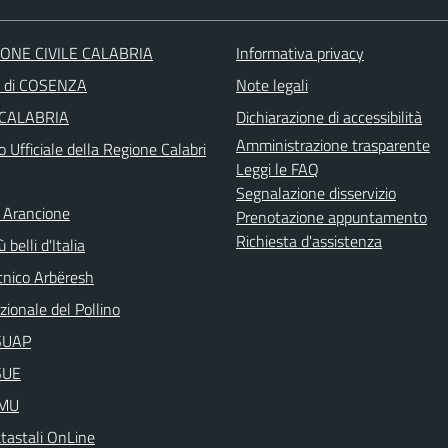
ONE CIVILE CALABRIA
Informativa privacy
a di COSENZA
Note legali
 CALABRIA
Dichiarazione di accessibilità
Amministrazione trasparente
o Ufficiale della Regione Calabri
Leggi le FAQ
Segnalazione disservizio
 Arancione
Prenotazione appuntamento
Richiesta d'assistenza
 belli d'Italia
nico Arbëresh
ionale del Pollino
aSUAP
SUE
IMU
atastali OnLine