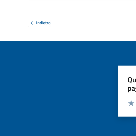
Indietro
Qu
pa
Valut
Valu