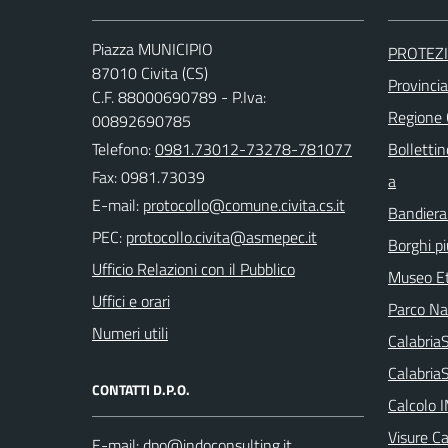
Piazza MUNICIPIO
PROTEZI
87010 Civita (CS)
Provinci
C.F. 88000690789 - P.Iva:
Regione
00892690785
Telefono:
0981.73012-73278-781077
Bollettin
Fax: 0981.73039
a
E-mail:
Bandiera
PEC:
Borghi più
Ufficio Relazioni con il Pubblico
Museo Et
Uffici e orari
Parco Naz
Numeri utili
Calabri
Calabria
CONTATTI D.P.O.
Calcolo 
Visure C
E-mail: