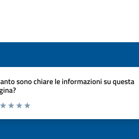
anto sono chiare le informazioni su questa
gina?
a da 1 a 5 stelle la pagina
ta 1 stelle su 5
Valuta 2 stelle su 5
Valuta 3 stelle su 5
Valuta 4 stelle su 5
Valuta 5 stelle su 5