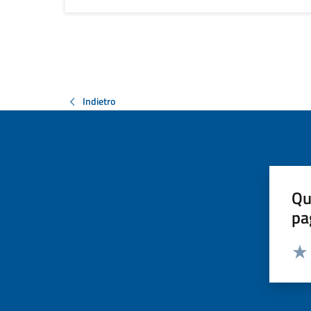
Indietro
Qu
pa
Valut
Valu