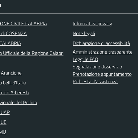
I
ONE CIVILE CALABRIA
Informativa privacy
a di COSENZA
Note legali
 CALABRIA
Dichiarazione di accessibilità
Amministrazione trasparente
o Ufficiale della Regione Calabri
Leggi le FAQ
Segnalazione disservizio
 Arancione
Prenotazione appuntamento
Richiesta d'assistenza
 belli d'Italia
nico Arbëresh
ionale del Pollino
aSUAP
SUE
IMU