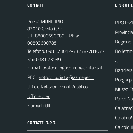
CONTATTI
LINK UTIL
Piazza MUNICIPIO
PROTEZI
87010 Civita (CS)
Provinci
C.F. 88000690789 - P.Iva:
Regione
00892690785
Telefono:
0981.73012-73278-781077
Bollettin
Fax: 0981.73039
a
E-mail:
Bandiera
PEC:
Borghi più
Ufficio Relazioni con il Pubblico
Museo Et
Uffici e orari
Parco Naz
Numeri utili
Calabri
Calabria
CONTATTI D.P.O.
Calcolo 