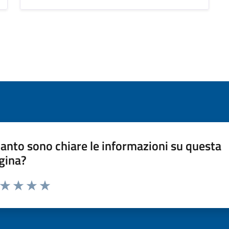
anto sono chiare le informazioni su questa
gina?
a da 1 a 5 stelle la pagina
ta 1 stelle su 5
Valuta 2 stelle su 5
Valuta 3 stelle su 5
Valuta 4 stelle su 5
Valuta 5 stelle su 5