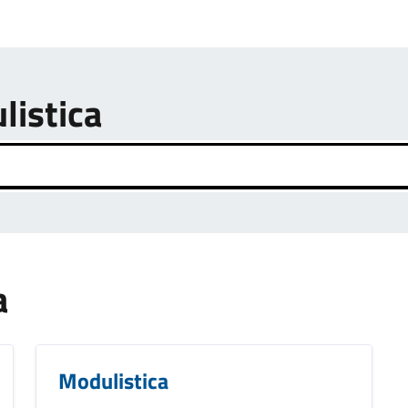
listica
a
Modulistica