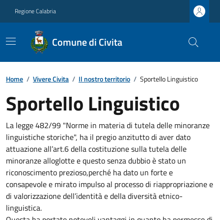
Regione Calabria
Comune di Civita
Home
/
Vivere Civita
/
Il nostro territorio
/
Sportello Linguistico
Sportello Linguistico
La legge 482/99 "Norme in materia di tutela delle minoranze
linguistiche storiche", ha il pregio anzitutto di aver dato
attuazione all’art.6 della costituzione sulla tutela delle
minoranze alloglotte e questo senza dubbio è stato un
riconoscimento prezioso,perché ha dato un forte e
consapevole e mirato impulso al processo di riappropriazione e
di valorizzazione dell’identità e della diversità etnico-
linguistica.
Questa ha portato notevoli vantaggi in quanto ha permesso di