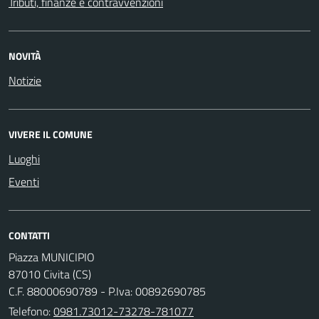
Tributi, finanze e contravvenzioni
NOVITÀ
Notizie
VIVERE IL COMUNE
Luoghi
Eventi
CONTATTI
Piazza MUNICIPIO
87010 Civita (CS)
C.F. 88000690789 - P.Iva: 00892690785
Telefono:
0981.73012-73278-781077