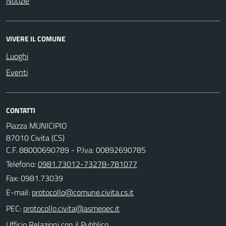
Notizie
VIVERE IL COMUNE
Luoghi
Eventi
CONTATTI
Piazza MUNICIPIO
87010 Civita (CS)
C.F. 88000690789 - P.Iva: 00892690785
Telefono:
0981.73012-73278-781077
Fax: 0981.73039
E-mail:
PEC:
Ufficio Relazioni con il Pubblico