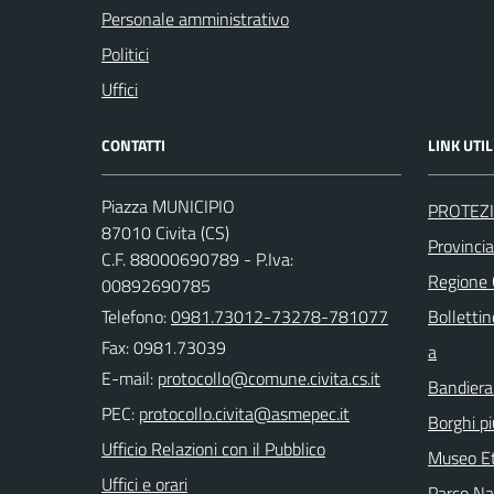
Personale amministrativo
Politici
Uffici
CONTATTI
LINK UTIL
Piazza MUNICIPIO
PROTEZI
87010 Civita (CS)
Provinci
C.F. 88000690789 - P.Iva:
Regione
00892690785
Telefono:
0981.73012-73278-781077
Bollettin
Fax: 0981.73039
a
E-mail:
Bandiera
PEC:
Borghi più
Ufficio Relazioni con il Pubblico
Museo Et
Uffici e orari
Parco Naz