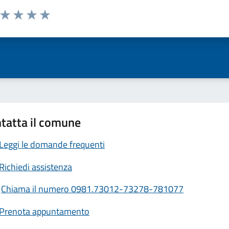
a da 1 a 5 stelle la pagina
ta 1 stelle su 5
Valuta 2 stelle su 5
Valuta 3 stelle su 5
Valuta 4 stelle su 5
Valuta 5 stelle su 5
tatta il comune
Leggi le domande frequenti
Richiedi assistenza
Chiama il numero 0981.73012-73278-781077
Prenota appuntamento