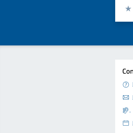
Valut
Valu
Con